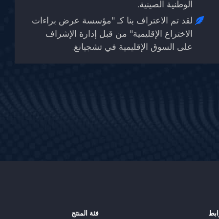
اءات
ف
ابط
فئة المنتج