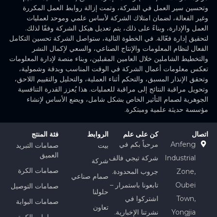
وتحسين سير العمل في الشركة، وتمت إزالة روابط العمل المكررة
وغير الفعالة، لضمان امتلاك الشركة لأساس علمي وموحد لعمليات
العمل والإدارة، وبناءً على ذلك، يتم تعديل هيكل الشركة وفقًا لذلك.
لتحقيق إدارة فعّالة. في الخطوة التالية، ستواصل الشركة تحسين التكامل
الفعال لنظام المعلومات والإنتاج الصناعي، والسعي لإكمال النشر
والتخطيط الشاملين خلال العامين المقبلين، وبناء منصة لإدارة المعلومات
تعكس معلومات أعمال الشركة في الوقت المناسب وبدقة وشمولية،
وتحقق الإنذار المسبق، والتحكم أثناء العملية، والتحليل والتقييم اللاحق،
وتحويل مراقبة النتائج إلى مراقبة للعمليات. هذا يُعزز القدرة التنافسية
الجوهرية لصمام التأثير الخاص بشكل شامل، ويضع الأساس لإنشاء
مؤسسة حديثة علمية ومبتكرة.
اتصال
كن على علم
الروابط
فئة المنتج
Anfeng
مرحباً بكم في
بيت
صمامات التبريد
العميق
Industrial
شركة تيجي فالف
شركة
صمامات الكرة
Zone,
جروب المحدودة.
صمام صناعي
Oubei
تابعونا باستمرار –
صمامات التوصيل
حلولنا
Town,
اشتركوا في
صمامات البوابة
تعاون
Yongjia
نشرتنا الإخبارية.
صمامات الكرة