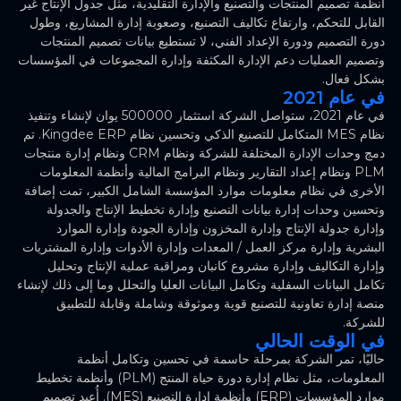
أنظمة تصميم المنتجات والتصنيع والإدارة التقليدية، مثل جدول الإنتاج غير
القابل للتحكم، وارتفاع تكاليف التصنيع، وصعوبة إدارة المشاريع، وطول
دورة التصميم ودورة الإعداد الفني، لا تستطيع بيانات تصميم المنتجات
وتصميم العمليات دعم الإدارة المكثفة وإدارة المجموعات في المؤسسات
بشكل فعال.
في عام 2021
في عام 2021، ستواصل الشركة استثمار 500000 يوان لإنشاء وتنفيذ
نظام MES المتكامل للتصنيع الذكي وتحسين نظام Kingdee ERP. تم
دمج وحدات الإدارة المختلفة للشركة ونظام CRM ونظام إدارة منتجات
PLM ونظام إعداد التقارير ونظام البرامج المالية وأنظمة المعلومات
الأخرى في نظام معلومات موارد المؤسسة الشامل الكبير، تمت إضافة
وتحسين وحدات إدارة بيانات التصنيع وإدارة تخطيط الإنتاج والجدولة
وإدارة جدولة الإنتاج وإدارة المخزون وإدارة الجودة وإدارة الموارد
البشرية وإدارة مركز العمل / المعدات وإدارة الأدوات وإدارة المشتريات
وإدارة التكاليف وإدارة مشروع كانبان ومراقبة عملية الإنتاج وتحليل
تكامل البيانات السفلية وتكامل البيانات العليا والتحلل وما إلى ذلك لإنشاء
منصة إدارة تعاونية للتصنيع قوية وموثوقة وشاملة وقابلة للتطبيق
للشركة.
في الوقت الحالي
حاليًا، تمر الشركة بمرحلة حاسمة في تحسين وتكامل أنظمة
المعلومات، مثل نظام إدارة دورة حياة المنتج (PLM) وأنظمة تخطيط
موارد المؤسسات (ERP) وأنظمة إدارة التصنيع (MES). أُعيد تصميم