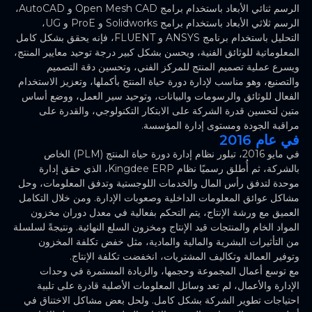
الرسم ثنائي الأبعاد باستخدام برامج Open Mesh CAD و AutoCAD،
الرسم ثلاثي الأبعاد باستخدام برامج Solidworks و ProE و UG،
التحليل باستخدام برنامج ANSYS و FLUENT، فإنه يحقق بشكل كامل
المعلوماتية للوثائق الفنية، ويحسن بشكل كبير درجة توحيد معايير المنتج،
ويسرع عملية تصميم المنتج للمركز الفني، وتحسين دقة التصميم
والتصنيع، وهو مناسب لإدارة دورة حياة المنتج بأكملها، وتعزيز الاستخدام
الفعال للوثائق والرسومات والبيانات، وتوحيد سير العمل، ووضع أساس
متين لتحسين قدرة الشركة على الابتكار التكنولوجي، والقدرة على
مراقبة الجودة ومستوى إدارة المؤسسة.
في عام 2016
في مايو 2016، تبلور نظام إدارة دورة حياة المنتج (PLM) الخاص
بالشركة، ثم أُطلق رسميًا نظام Kingdee ERP، الذي حقق إدارة
موحدة لتدفق رأس المال والخدمات اللوجستية وتدفق المعلومات، وحل
مشاكل عوائق المعلومات الداخلية وصعوبات الإدارة. ومن خلال التكامل
العميق مع ورشة الإنتاج، يتم التحكم بفعالية في معدل دوران مخزون
المواد الخام والمنتجات قيد الإنتاج ومخزون السلع النهائية. ونتيجةً لسلسلة
من التأثيرات البشرية والمالية والمادية، مثل خفض تكلفة المخزون
وتوفير العمالة وتكاليف المشتريات، انخفضت تكلفة الإنتاج.
مع توسع أعمال المجموعة وحجمها، والزيادة المستمرة في وحدات
الإدارة والأعمال، لم تعد وسائل المعلومات الأصلية قادرة على تلبية
احتياجات تطوير الشركة بشكل كامل. ولحل بعض مشاكل الاختناق في