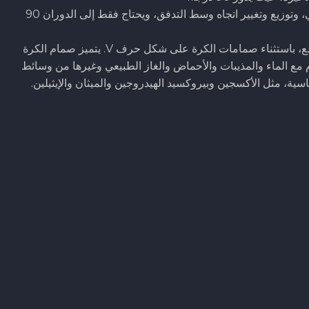
كان صمام الكرة يُستخدم في السابق للقطع في الخط الرئيسي، وتوزيع وتغيير اتجاه وسط التدفق، ويحتاج فقط إلى الدوران 90
يُعد صمام الكرة الأنسب للاستخدام في صمامات التبديل والقطع، باستثناء صمامات الكرة على شكل حرف V. يتميز صمام الكرة
 مع الماء والمذيبات والأحماض والغاز الطبيعي وغيرها من وسائط
ية، مثل الأكسجين وبيروكسيد الهيدروجين والميثان والإيثيلين.