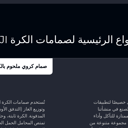
واع الرئيسية لصمامات الكرة TEJI
صمام كروي ملحوم بال
تُستخدم صمامات الكرة 
دخل العلوي خصيصًا لتطبيقات
وتوزيع الغاز (التدفق ال
الكروية المحورية تُصنع في منشأتنا
المدفونة. الكرة ثابتة، 
API) لضمان مقاومة ممتازة للتآكل وأداء
تمتص المحامل الحمل الجا
ممتاز في الختم عند الضغوط العالية والمنخفضة. توفر TEJI مجموعة متنوعة من