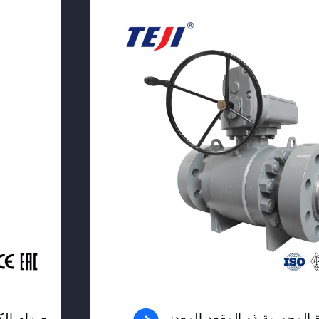
View Product
المحورية ذو المقعد المعدني
صمام الكر