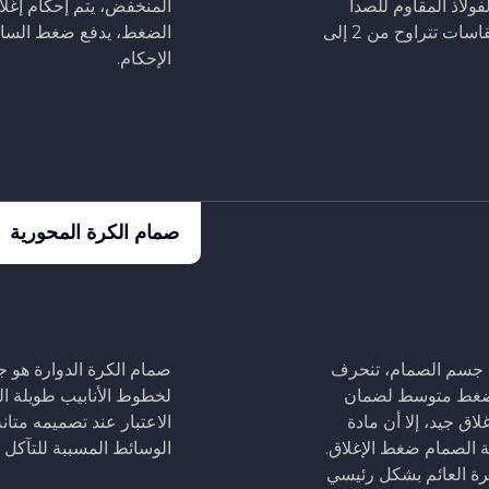
المنخفض، يتم إحكام إغلاق
لفولاذ المقاوم للصدأ
الضغط، يدفع ضغط السائل 
المزدوج (Duplex Stainless Steel) وفولاذ Inconel، بمقاسات تتراوح من 2 إلى
الإحكام.
صمام الكرة المحورية
ل جسم الصمام، تنحرف
صمام الكرة الدوارة هو ج
ضغط متوسط ​​لضمان
لخطوط الأنابيب طويلة ال
اق جيد، إلا أن مادة
الاعتبار عند تصميمه متا
 الصمام ضغط الإغلاق.
الوسائط المسببة للتآكل و
لكرة العائم بشكل رئيسي