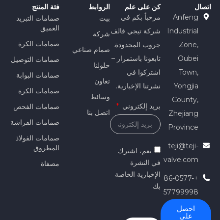
اتصال
كن على علم
الروابط
فئة المنتج
Anfeng
مرحباً بكم في
بيت
صمامات التبريد
العميق
Industrial
شركة تيجي فالف
شركة
صمامات الكرة
Zone,
جروب المحدودة.
صمام صناعي
Oubei
تابعونا باستمرار –
صمامات التوصيل
حلولنا
Town,
اشتركوا في
صمامات البوابة
تعاون
Yongjia
نشرتنا الإخبارية.
صمامات الكرة
وسائط
County,
بريد إلكتروني
صمامات الفحص
اتصل بنا
Zhejiang
صمامات الفراشة
Province
صمامات الفولاذ
teji@teji-
المطروق
نعم، اشترك
valve.com
في النشرة
مصفاة
الإخبارية الخاصة
+86-0577-
بك.
57799998
احصل
على