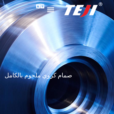
صمام كروي ملحوم بالكامل