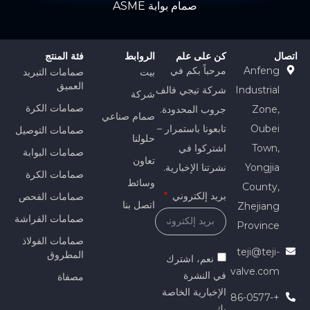
صمام بوابة ASME
اتصال
كن على علم
الروابط
فئة المنتج
Anfeng
مرحباً بكم في
بيت
صمامات التبريد
العميق
Industrial
شركة تيجي فالف
شركة
صمامات الكرة
Zone,
جروب المحدودة.
صمام صناعي
Oubei
تابعونا باستمرار –
صمامات التوصيل
حلولنا
Town,
اشتركوا في
صمامات البوابة
تعاون
Yongjia
نشرتنا الإخبارية.
صمامات الكرة
وسائط
County,
بريد إلكتروني
صمامات الفحص
اتصل بنا
Zhejiang
صمامات الفراشة
Province
صمامات الفولاذ
teji@teji-
المطروق
نعم، اشترك
valve.com
في النشرة
مصفاة
الإخبارية الخاصة
+86-0577-
بك.