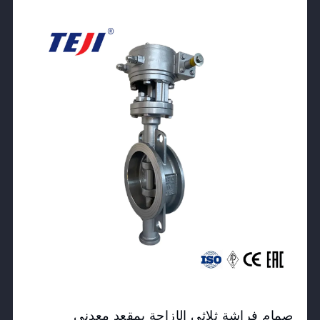
View Product
صمام فراشة ثلاثي الإزاحة بمقعد معدني