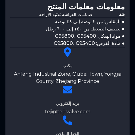
معلومات معلمات المنتج
فئة
صمامات الفراشة ثلاثية الإزاحة
● المقاس: من ٢ بوصة إلى ٤٨ بوصة
● تصنيف الضغط: من ١٥٠ إلى ٦٠٠ رطل
● مواد الهيكل: C95800، C95400
● مادة القرص: C95800، C95400
مكتب
Anfeng Industrial Zone, Oubei Town, Yongjia
County, Zhejiang Province
بريد إلكتروني
teji@teji-valve.com
الخط الساخن