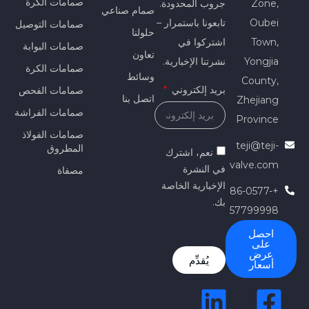
صمامات الكرة
Zone,
جروب المحدودة.
صمام صناعي
Oubei
تابعونا باستمرار –
صمامات التوصيل
حلولنا
Town,
اشتركوا في
صمامات البوابة
تعاون
Yongjia
نشرتنا الإخبارية.
صمامات الكرة
وسائط
County,
بريد إلكتروني
صمامات الفحص
اتصل بنا
Zhejiang
صمامات الفراشة
Province
صمامات الفولاذ
teji@teji-
المطروق
نعم، اشترك
valve.com
في النشرة
مصفاة
الإخبارية الخاصة
+86-0577-
بك.
57799998
احصل
على
عرض
يُقدِّم
أسعار