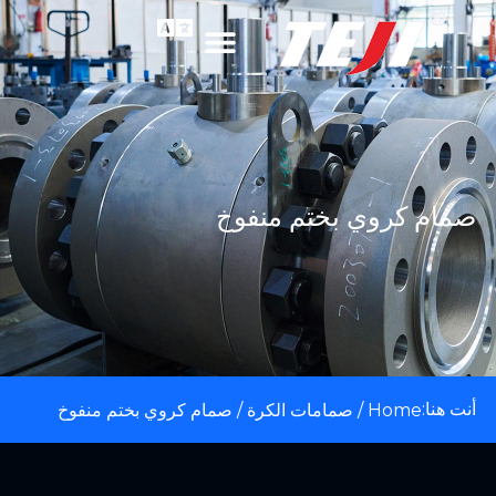
صمام كروي بختم منفوخ
أنت هنا:
Home
/
صمامات الكرة
/ صمام كروي بختم منفوخ