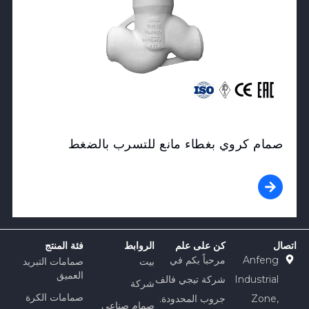
صمام كروي بغطاء مانع للتسرب بالضغط
اتصال
كن على علم
الروابط
فئة المنتج
Anfeng
مرحباً بكم في
بيت
صمامات التبريد
العميق
Industrial
شركة تيجي فالف
شركة
صمامات الكرة
Zone,
جروب المحدودة.
صمام صناعي