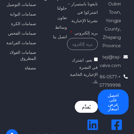
Oubei
تابعونا باستمرار –
صمامات التوصيل
حلولنا
Town,
اشتركوا في
صمامات البوابة
تعاون
Yongjia
نشرتنا الإخبارية.
صمامات الكرة
وسائط
County,
بريد إلكتروني
صمامات الفحص
اتصل بنا
Zhejiang
صمامات الفراشة
Province
صمامات الفولاذ
teji@teji-
المطروق
نعم، اشترك
valve.com
في النشرة
مصفاة
الإخبارية الخاصة
+86-0577-
بك.
57799998
احصل
على
عرض
يُقدِّم
أسعار