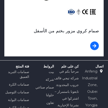
صمام كروي مزور بختم من الأسفل
اتصال
كن على علم
الروابط
فئة المنتج
Anfeng
مرحباً بكم في
بيت
صمامات التبريد
العميق
Industrial
شركة تيجي فالف
شركة
صمامات الكرة
Zone,
جروب المحدودة.
صمام صناعي
Oubei
تابعونا باستمرار –
صمامات التوصيل
حلولنا
Town,
اشتركوا في
صمامات البوابة
تعاون
Yongjia
نشرتنا الإخبارية.
صمامات الكرة