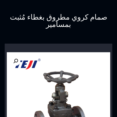
صمام كروي مطروق بغطاء مُثبت
بمسامير