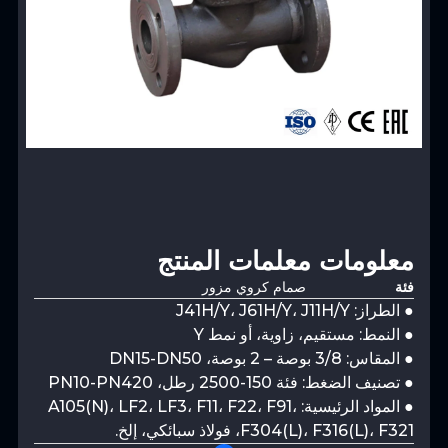
معلومات معلمات المنتج
فئة
صمام كروي مزور
● الطراز: J41H/Y، J61H/Y، J11H/Y
● النمط: مستقيم، زاوية، أو نمط Y
● المقاس: 3/8 بوصة – 2 بوصة، DN15-DN50
● تصنيف الضغط: فئة 150-2500 رطل، PN10-PN420
● المواد الرئيسية: A105(N)، LF2، LF3، F11، F22، F91،
F304(L)، F316(L)، F321، فولاذ سبائكي، إلخ.