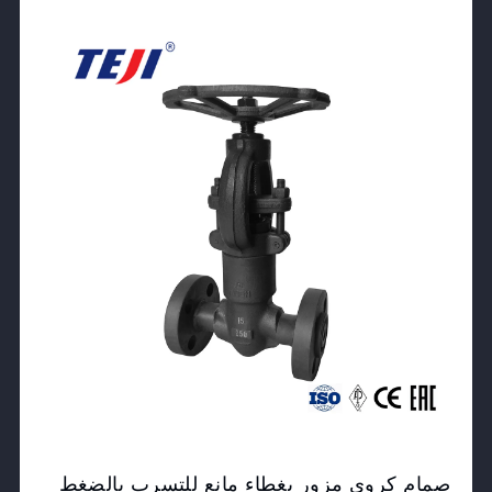
View Product
صمام كروي مزور بغطاء مانع للتسرب بالضغط