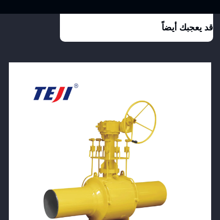
قد يعجبك أيضاً
View Product