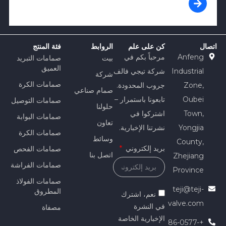
اتصال
كن على علم
الروابط
فئة المنتج
Anfeng
مرحباً بكم في
بيت
صمامات التبريد
العميق
Industrial
شركة تيجي فالف
شركة
صمامات الكرة
Zone,
جروب المحدودة.
صمام صناعي
Oubei
تابعونا باستمرار –
صمامات التوصيل
حلولنا
Town,
اشتركوا في
صمامات البوابة
تعاون
Yongjia
نشرتنا الإخبارية.
صمامات الكرة
وسائط
County,
بريد إلكتروني
صمامات الفحص
اتصل بنا
Zhejiang
صمامات الفراشة
Province
صمامات الفولاذ
teji@teji-
المطروق
نعم، اشترك
valve.com
في النشرة
مصفاة
الإخبارية الخاصة
+86-0577-