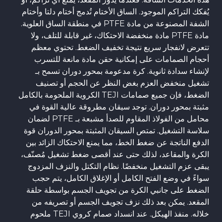
يُفكك التراكم الموجود. الساق الأختام تُدمج أختام دلتا وأختام
الشفة المصنوعة من مادة PTFE في منطقة الساق العلوية.
مادة PTFE مادة منخفضة الاحتكاك، غير قابلة للتلف، ولا
تتعرض لانفجار سريع نتيجة تخفيف الضغط. تحتوي معظم
أحجام الصمامات على إمكانية حقن مادة مانعة للتسرب
لإنشاء سدادة ثانوية. كرة مدعومة بمحور دوران تسمح بـ
تشغيل منخفض العزم بغض النظر عن الحجم أو تصنيف
الضغط، فإن جميع صمامات TEJI الكروية الملحومة بالكامل
مثبتة بمحور دوران. توجد سيقان مطروقة عالية القوة في
محامل من الفولاذ المقاوم للصدأ مشبعة بـ PTFE لضمان
سلاسة التشغيل. تمتص السيقان المثبتة بمحور الدوران قوة
الدفع الناتجة عن ضغط الخط، مما يمنع الاحتكاك الزائد بين
الكرة والمقاعد، لذلك حتى عند أقصى ضغط تشغيل مُصنّف،
يبقى عزم التشغيل منخفضًا. نظام التكتل والنزف المزدوج
سواءً في وضع الفتح الكامل أو الإغلاق الكامل، يتم حجب
الضغط على جانبي الكرة من تجويف الجسم بواسطة حلقة
المقعد. يمكن بعد ذلك نزف تجويف الجسم أو تصريفه من
خلاله. منفذ الهيكل. عند انسداد صمام كروي TEJI ملحوم