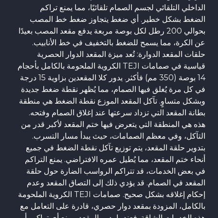
الداخلي التلقائي لجسم الصمام تلقائيًا، مما يمنع تراكم
الضغط بشكل خطير. أي ضغط يتجاوز ضغط خط المصب
بحوالي 200 رطل لكل بوصة مربعة يدفع مقعد المصب بعيدًا
عن الكرة، مما يسمح للضغط بالتخفيف في خط الأنابيب.
حلقات المقعد الدوارة: تُعد ميزة المقعد الدوار الحصرية
قياسية في صمامات TEJI الكروية الملحومة بالكامل بأحجام
14 بوصة (350 مم) فأكثر. يدور كلا المقعدين بزاوية 15 درجة
في كل مرة يُغلق فيها الصمام، مما يُظهر نقطة ضغط جديدة
وبشكل متساوٍ. تآكل المقعد الموزع نقطة الضغط هي منطقة
بطانة المقعد التي تزداد سرعتها عند إغلاق الصمام وفتحه.
هذه هي المنطقة التي يتعرض فيها ختم المقعد لأكبر قدر من
التآكل، وفي معظم الصمامات، حيث يبدأ مسار التسرب.
بتدوير حلقة المقعد، يتم توزيع تآكل نقطة الضغط في جميع
أنحاء ختم المقعد، مما يُطيل عمره الافتراضي. يمنع التراكم
في بعض الخدمات، قد تتراكم الرواسب الضارة حول حلقة
المقعد في الصمام. قد يؤدي ذلك إلى التصاق المقعد وعدم
إحكام إغلاقه بشكل صحيح. صمامات TEJI الكروية الملحومة
بالكامل، المزودة بمقعد دوار حصري، قادرة على التعامل مع
هذه الخدمات الشاقة. فعندما يدور المقعد، يمنع أي تراكم، أو