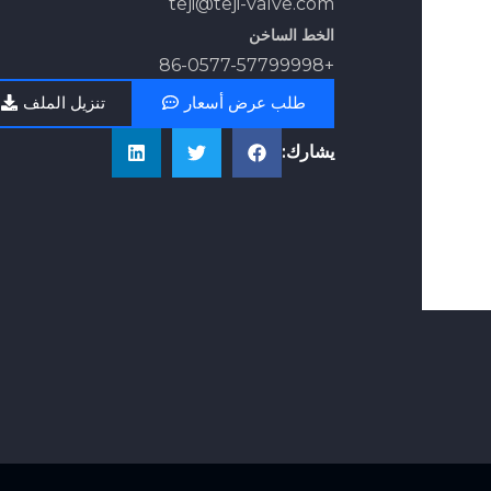
teji@teji-valve.com
الخط الساخن
+86-0577-57799998
طلب عرض أسعار
تنزيل الملف
يشارك: