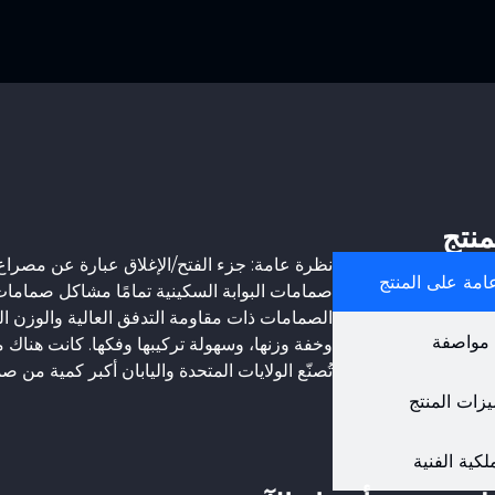
نتج
نظرة عامة: جزء الفتح/الإغلاق عبارة عن مصراع
امة على المنتج
صمامات البوابة السكينية تمامًا مشاكل صمامات 
الصمامات ذات مقاومة التدفق العالية والوزن ا
مواصفة
وخفة وزنها، وسهولة تركيبها وفكها. كانت هناك 
تُصنّع الولايات المتحدة واليابان أكبر كمية من ص
زات المنتج
لكية الفنية