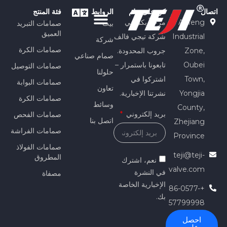
اتصال
كن على علم
الروابط
فئة المنتج
Anfeng
مرحباً بكم في
بيت
صمامات التبريد
العميق
Industrial
شركة تيجي فالف
شركة
صمامات الكرة
Zone,
جروب المحدودة.
صمام صناعي
Oubei
تابعونا باستمرار –
صمامات التوصيل
حلولنا
Town,
اشتركوا في
صمامات البوابة
تعاون
Yongjia
نشرتنا الإخبارية.
صمامات الكرة
وسائط
County,
بريد إلكتروني
صمامات الفحص
اتصل بنا
Zhejiang
صمامات الفراشة
Province
صمامات الفولاذ
teji@teji-
المطروق
نعم، اشترك
valve.com
في النشرة
مصفاة
الإخبارية الخاصة
+86-0577-
بك.
57799998
احصل