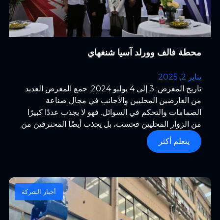
محطة فالف وورلد آسيا شنغهاي
يناير 2, 2025
تاريخ المعرض: 3 إلى 4 يوليو 2024. جمع المعرض العديد
من العارضين المحليين والأجانب في مجال صناعة
الصمامات والتحكم في السوائل. فهو لا يجذب عددًا كبيرًا
من الزوار المحليين فحسب، بل يجذب أيضًا المحترفين من
روسيا وسنغافورة وفيتنام والهند وتايلاند وإندونيسيا وكوريا
يتعلم أكثر
الجنوبية وبيلاروسيا وإسبانيا والأرجنتين وتشيلي وما إلى
ذلك.
أخبار الشركة