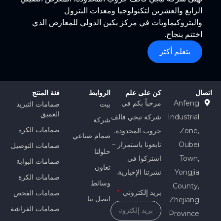
الرابع والعشرين لتكنولوجيا ومعدات البترول
والبتروكيماويات في مركز بكين الدولي للمعارض الذي
اختتم بنجاح.
يتعلم أكثر
اتصال
كن على علم
الروابط
فئة المنتج
Anfeng
مرحباً بكم في
بيت
صمامات التبريد
العميق
Industrial
شركة تيجي فالف
شركة
صمامات الكرة
Zone,
جروب المحدودة.
صمام صناعي
Oubei
تابعونا باستمرار –
صمامات التوصيل
حلولنا
Town,
اشتركوا في
صمامات البوابة
تعاون
Yongjia
نشرتنا الإخبارية.
صمامات الكرة
وسائط
County,
بريد إلكتروني
صمامات الفحص
اتصل بنا
Zhejiang
صمامات الفراشة
Province