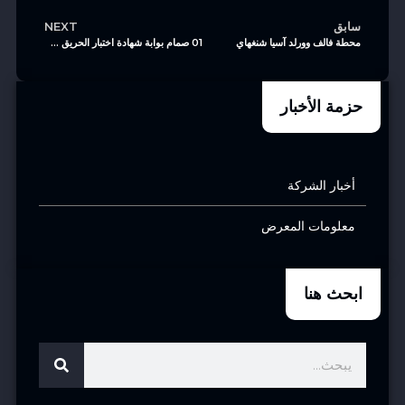
سابق
NEXT
محطة فالف وورلد آسيا شنغهاي
01 صمام بوابة شهادة اختبار الحريق 2205 API6FA-2020 Z40H-300LB-2 WCB
حزمة الأخبار
أخبار الشركة
معلومات المعرض
ابحث هنا