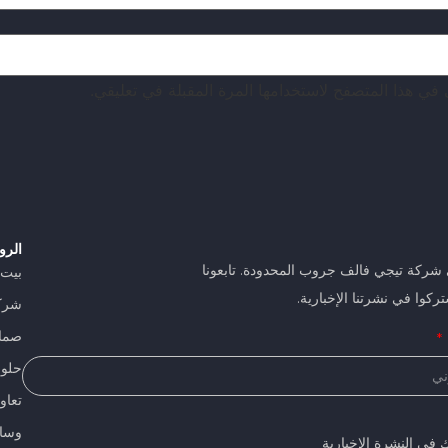
 في هذا المتصفح لاستخدامها المرة المقبلة في تعليقي.
الرو
 شركة تيجي فالف جروب المحدودة. تابعونا
بيت
ركوا في نشرتنا الإخبارية.
شرك
صما
حلولن
تعاو
وسا
 في النشرة الإخبارية