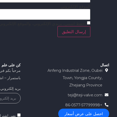
الموقع الإلكتروني
احفظ اسمي، بريدي الإلكتروني، والموقع الإلكتروني
اتصال
كن على علم
Anfeng Industrial Zone, Oubei
مرحباً بكم في
Town, Yongjia County,
باستمرار – اشت
Zhejiang Province
بريد إلكتروني
teji@teji-valve.com
+86-0577-57799998
احصل على عرض أسعار
نعم، اشترك