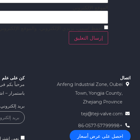
الموقع الإلكتروني
احفظ اسمي، بريدي الإلكتروني، والموقع الإلكتروني
اتصال
كن على علم
Anfeng Industrial Zone, Oubei
مرحباً بكم في
Town, Yongjia County,
باستمرار – اشت
Zhejiang Province
بريد إلكتروني
teji@teji-valve.com
+86-0577-57799998
احصل على عرض أسعار
نعم، اشترك