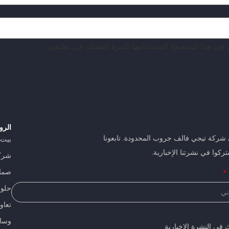
 في هذا المتصفح لاستخدامها المرة المقبلة في تعليقي.
الرو
 شركة تيجي فالف جروب المحدودة. تابعونا
بيت
ركوا في نشرتنا الإخبارية.
شرك
صما
حلولن
تعاو
وسا
 في النشرة الإخبارية